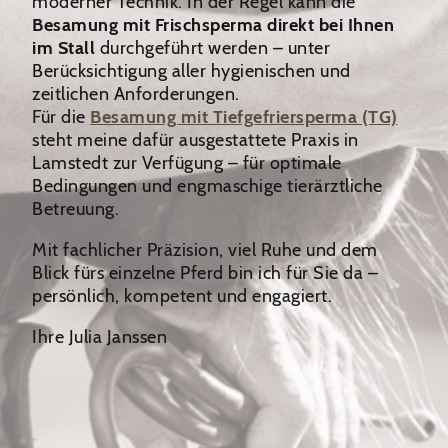
moderner Technik. In der Regel kann die
Besamung mit Frischsperma direkt bei Ihnen
im Stall
durchgeführt werden – unter
Berücksichtigung aller hygienischen und
zeitlichen Anforderungen.
Für die
Besamung mit Tiefgefriersperma (TG)
steht meine dafür ausgestattete Praxis in
Lamstedt zur Verfügung – für optimale
Bedingungen und engmaschige tierärztliche
Betreuung.
Mit fachlicher Präzision, viel Ruhe und dem
Blick fürs einzelne Pferd bin ich für Sie da –
persönlich, kompetent und engagiert.
Ihre Julia Janssen